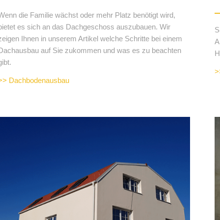
Wenn die Familie wächst oder mehr Platz benötigt wird,
bietet es sich an das Dachgeschoss auszubauen. Wir
S
zeigen Ihnen in unserem Artikel welche Schritte bei einem
A
Dachausbau auf Sie zukommen und was es zu beachten
H
gibt.
>
>> Dachbodenausbau