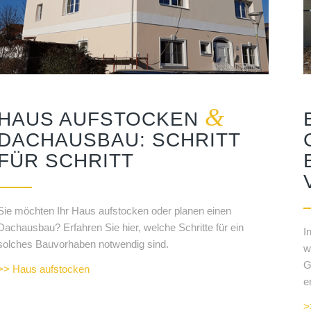
&
HAUS AUFSTOCKEN
DACHAUSBAU: SCHRITT
FÜR SCHRITT
Sie möchten Ihr Haus aufstocken oder planen einen
Dachausbau? Erfahren Sie hier, welche Schritte für ein
I
solches Bauvorhaben notwendig sind.
w
G
>> Haus aufstocken
e
>