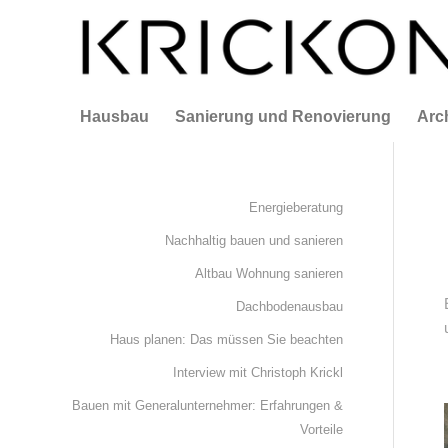
Hausbau
Sanierung und Renovierung
Arc
Energieberatung
Nachhaltig bauen und sanieren
Altbau Wohnung sanieren
Dachbodenausbau
Haus planen: Das müssen Sie beachten
Interview mit Christoph Krickl
Bauen mit Generalunternehmer: Erfahrungen &
Vorteile