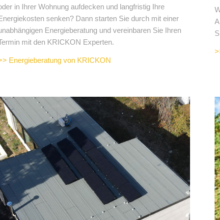
oder in Ihrer Wohnung aufdecken und langfristig Ihre
W
Energiekosten senken? Dann starten Sie durch mit einer
A
unabhängigen Energieberatung und vereinbaren Sie Ihren
S
Termin mit den KRICKON Experten.
>
>> Energieberatung von KRICKON