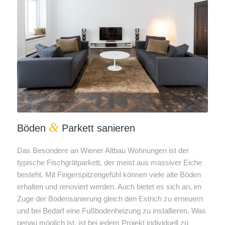
&
Böden
Parkett sanieren
Das Besondere an Wiener Altbau Wohnungen ist der
typische Fischgrätparkett, der meist aus massiver Eiche
besteht. Mit Fingerspitzengefühl können viele alte Böden
erhalten und renoviert werden. Auch bietet es sich an, im
Zuge der Bodensanierung gleich den Estrich zu erneuern
und bei Bedarf eine Fußbodenheizung zu installieren. Was
genau möglich ist, ist bei jedem Projekt individuell zu