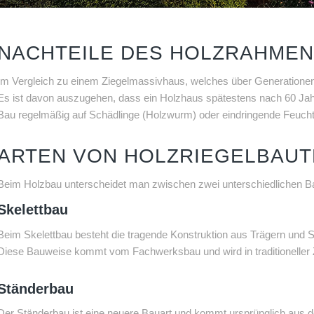
NACHTEILE DES HOLZRAHME
Im Vergleich zu einem Ziegelmassivhaus, welches über Generationen b
Es ist davon auszugehen, dass ein Holzhaus spätestens nach 60 Jahre
Bau regelmäßig auf Schädlinge (Holzwurm) oder eindringende Feuchti
ARTEN VON HOLZRIEGELBAU
Beim Holzbau unterscheidet man zwischen zwei unterschiedlichen 
Skelettbau
Beim Skelettbau besteht die tragende Konstruktion aus Trägern und 
Diese Bauweise kommt vom Fachwerksbau und wird in traditioneller 
Ständerbau
Der Ständerbau ist eine neuere Bauart und kommt ursprünglich aus 