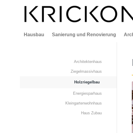
Hausbau
Sanierung und Renovierung
Arc
Architektenhaus
Ziegelmassivhaus
Holzriegelbau
Energiesparhaus
Kleingartenwohnhaus
Haus Zubau