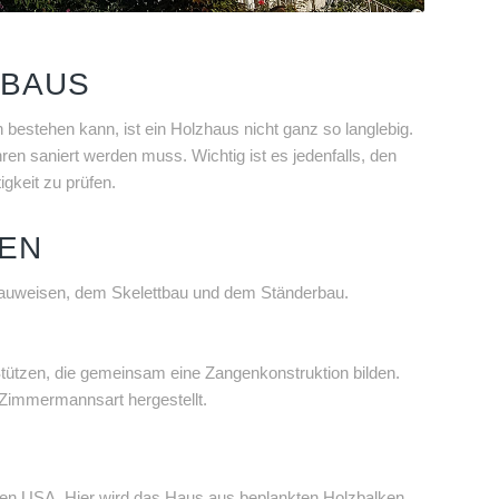
NBAUS
estehen kann, ist ein Holzhaus nicht ganz so langlebig.
n saniert werden muss. Wichtig ist es jedenfalls, den
gkeit zu prüfen.
TEN
Bauweisen, dem Skelettbau und dem Ständerbau.
Stützen, die gemeinsam eine Zangenkonstruktion bilden.
Zimmermannsart hergestellt.
den USA. Hier wird das Haus aus beplankten Holzbalken