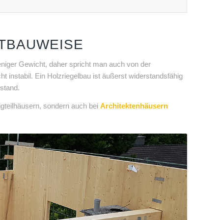
HTBAUWEISE
eniger Gewicht, daher spricht man auch von der
cht instabil. Ein Holzriegelbau ist äußerst widerstandsfähig
stand.
tigteilhäusern, sondern auch bei
Architektenhäusern