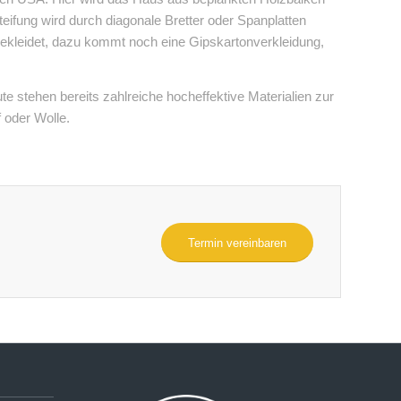
teifung wird durch diagonale Bretter oder Spanplatten
kleidet, dazu kommt noch eine Gipskartonverkleidung,
.
te stehen bereits zahlreiche hocheffektive Materialien zur
 oder Wolle.
Termin vereinbaren