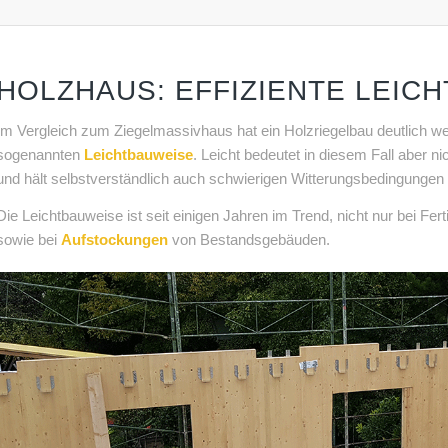
HOLZHAUS: EFFIZIENTE LEIC
Im Vergleich zum Ziegelmassivhaus hat ein Holzriegelbau deutlich w
sogenannten
Leichtbauweise
. Leicht bedeutet in diesem Fall aber ni
und hält selbstverständlich auch schwierigen Witterungsbedingungen 
Die Leichtbauweise ist seit einigen Jahren im Trend, nicht nur bei Fer
sowie bei
Aufstockungen
von Bestandsgebäuden.