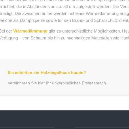
errichtet, die in Abständen von ca. 50 cm aufgestellt werden. Die Vers
erledigt. Die Zwischenräume werden mit einer Wärmedämmung ausge
welche als Dampfsperre sowie für den Brand- und Schallschutz dient
Bei der
Wärmedämmung
gibt es unterschiedliche Möglichkeiten. Heu
Verfügung – von Schaum bis hin zu nachhaltigen Materialien wie Hanf
Sie möchten ein Holzriegelhaus bauen?
Vereinbaren Sie hier Ihr unverbindliches Erstgespräch.