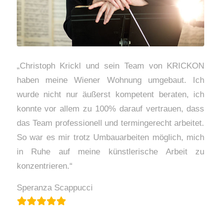
„Christoph Krickl und sein Team von KRICKON
haben meine Wiener Wohnung umgebaut. Ich
wurde nicht nur äußerst kompetent beraten, ich
konnte vor allem zu 100% darauf vertrauen, dass
das Team professionell und termingerecht arbeitet.
So war es mir trotz Umbauarbeiten möglich, mich
in Ruhe auf meine künstlerische Arbeit zu
konzentrieren.“
Speranza Scappucci